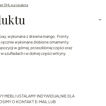
rier DHL europaleta
duktu
mbay, wykonana z drewna mango. Fronty
ją ręcznie wykonane żłobione ornamenty.
pozycji w górnej, przeszklonej części oraz
 szufladach i w dolnej części witryny.
Y MEBLI USTALAMY INDYWIDUALNIE DLA
SIMY O KONTAKT E-MAIL LUB