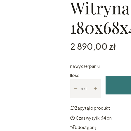
Witryn
180x68
Cena
2 890,00 zł
na wyczerpaniu
Ilość
szt.
Zapytaj o produkt
Czas wysyłki:
14 dni
Udostępnij