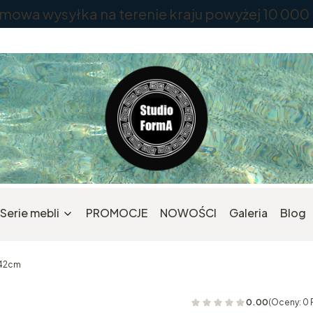
mowa wysyłka na terenie kraju powyżej 10 000
Serie mebli
PROMOCJE
NOWOŚCI
Galeria
Blog
x42cm
0.00
(Oceny: 0 