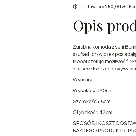
Dostawa
od 250,00 zł
- Ku
Opis pro
Zgrabna komoda z serii Bo
szuflad i drzwiczek posiada
Mebel oferuje możliwość eks
miejsce do przechowywania w
Wymiary:
Wysokość 180cm
Szerokość 68cm
Głębokość 42cm
SPOSÓB I KOSZT DOSTAW
KAŻDEGO PRODUKTU. PRO