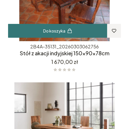
Do koszyka
2B4A-35131_20260303062756
Stół z akacji indyjskiej 150x90x78cm
Cena
1 670,00 zł