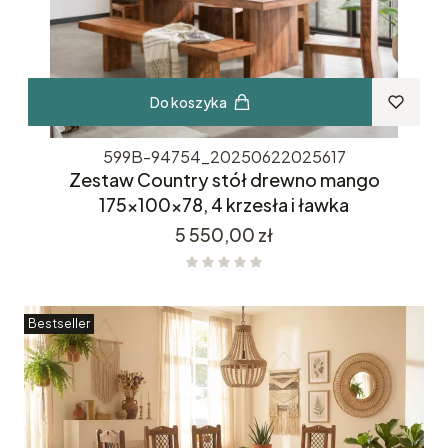
Do koszyka
599B-94754_20250622025617
Zestaw Country stół drewno mango
175x100x78, 4 krzesła i ławka
Cena
5 550,00 zł
Bestseller