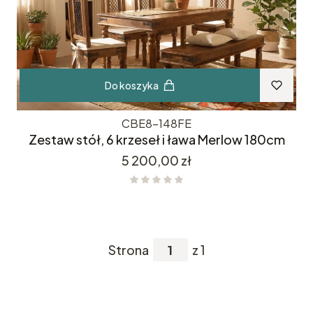
Do koszyka
CBE8-148FE
Zestaw stół, 6 krzeseł i ława Merlow 180cm
Cena
5 200,00 zł
Strona
z 1