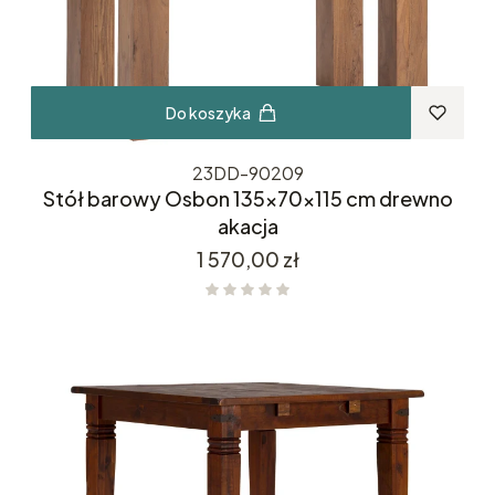
Do koszyka
23DD-90209
Stół barowy Osbon 135x70x115 cm drewno
akacja
Cena
1 570,00 zł