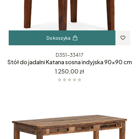
Do koszyka
D351-33417
Stół do jadalni Katana sosna indyjska 90x90 cm
Cena
1 250,00 zł