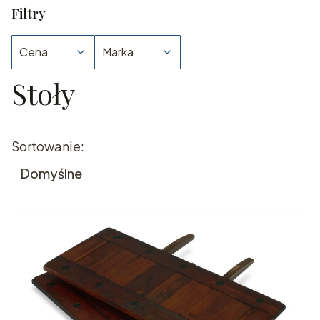
Filtry
Cena
Marka
Stoły
Koniec filtrów
Lista produktów
Sortowanie:
Domyślne