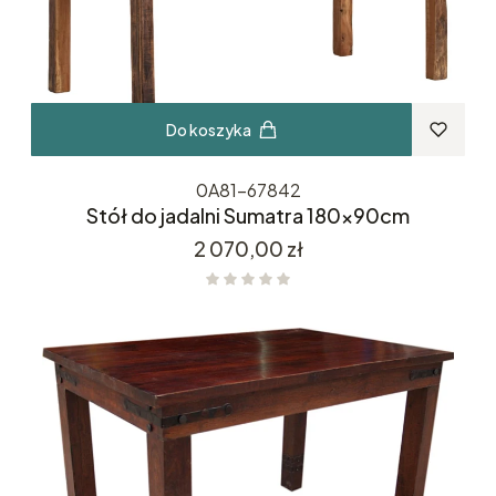
Do koszyka
0A81-67842
Stół do jadalni Sumatra 180x90cm
Cena
2 070,00 zł