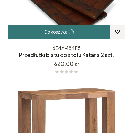
Do koszyka
6E4A-184F5
Przedłużki blatu do stołu Katana 2 szt.
Cena
620,00 zł