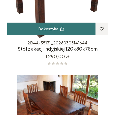
Do koszyka
2B4A-35131_20260303141644
Stół z akacji indyjskiej 120x80x78cm
Cena
1 290,00 zł