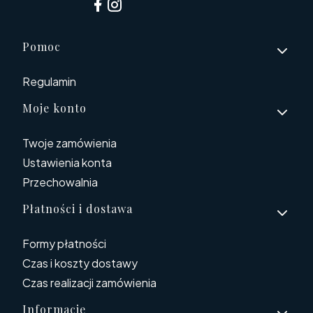
Linki w stopce
Pomoc
Regulamin
Moje konto
Twoje zamówienia
Ustawienia konta
Przechowalnia
Płatności i dostawa
Formy płatności
Czas i koszty dostawy
Czas realizacji zamówienia
Informacje