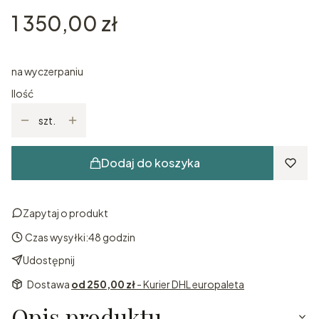
Cena
1 350,00 zł
na wyczerpaniu
Ilość
szt.
Dodaj do koszyka
Zapytaj o produkt
Czas wysyłki:
48 godzin
Udostępnij
Dostawa
od 250,00 zł
- Kurier DHL europaleta
Opis produktu