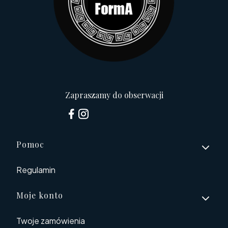
Zapraszamy do obserwacji
Linki w stopce
Pomoc
Regulamin
Moje konto
Twoje zamówienia