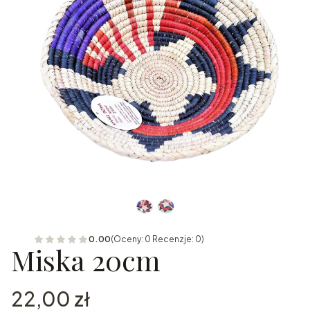
0.00
(Oceny: 0 Recenzje: 0)
Miska 20cm
Cena
22,00 zł