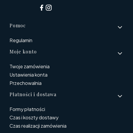
Linki w stopce
Pomoc
Regulamin
Moje konto
Twoje zamówienia
Ustawienia konta
Przechowalnia
Płatności i dostawa
Formy płatności
Czas i koszty dostawy
Czas realizacji zamówienia