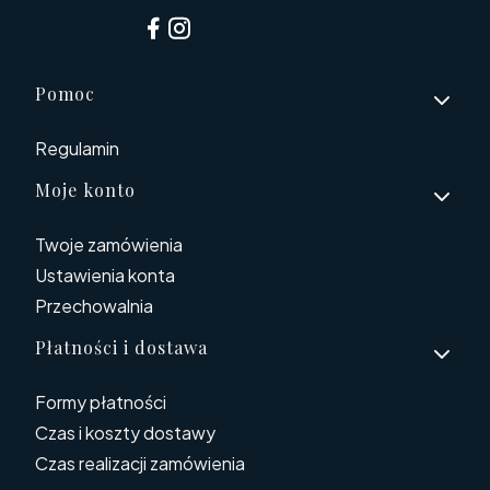
Linki w stopce
Pomoc
Regulamin
Moje konto
Twoje zamówienia
Ustawienia konta
Przechowalnia
Płatności i dostawa
Formy płatności
Czas i koszty dostawy
Czas realizacji zamówienia