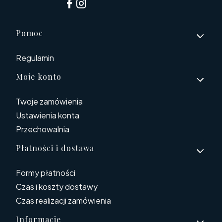
Linki w stopce
Pomoc
Regulamin
Moje konto
Twoje zamówienia
Ustawienia konta
Przechowalnia
Płatności i dostawa
Formy płatności
Czas i koszty dostawy
Czas realizacji zamówienia
Informacje