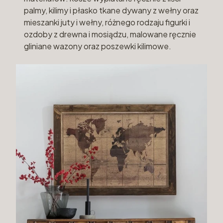
palmy, kilimy i płasko tkane dywany z wełny oraz
mieszanki juty i wełny, różnego rodzaju figurki i
ozdoby z drewna i mosiądzu, malowane ręcznie
gliniane wazony oraz poszewki kilimowe.