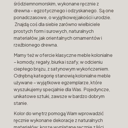
śródziemnomorskim, wykonane ręcznie z
drewna - egzotycznego i odzyskanego. Są one
ponadczasowe, o wyjątkowej jakości i urodzie.
Znajdą coś dla siebie zarówno wielbiciele
prostych form i surowych, naturalnych
materiałów, jak orientalnych ornamentów i
rzeźbionego drewna.
Mamy też w ofercie klasyczne meble kolonialne
– komody, regały, biurka i szafy, w odcieniu
ciepłego brązu, z satynowym wykończeniem.
Odrębną kategorię stanowią kolonialne meble
używane – wyjątkowe egzemplarze, które
wyszukujemy specjalnie dla Was. Pojedyncze,
unikatowe sztuki, zawsze w bardzo dobrym
stanie.
Kolor do wnętrz pomogą Wam wprowadzić
ręcznie wykonane dekoracje z naturalnych
materiałów: kosze wyplatane ręcznie z liści