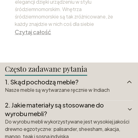
elegancji dzięki urządzeniu w stylu
śródziemnomorskim. Wnętrza
śródziemnomorskie są tak zróżnicowane, że
każdy znajdzie w nich coś dla siebie
Czytaj całość
Często zadawane pytania
1.
Skąd pochodzą meble?
Nasze meble są wytwarzane ręcznie w Indiach
2.
Jakie materiały są stosowane do
wyrobu mebli?
Do wyrobu mebli wykorzystywane jest wysokiej jakości
drewno egzotyczne: palisander, sheesham, akacja,
mango, teak i sosna indyjska