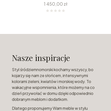
Cena
1 450,00 zł
Nasze inspiracje
Styl śródziemnomorski kochamy wszyscy, bo
kojarzy się nam ze słońcem, intensywnymi
kolorami zieleni, kwiatów i morskiej wody. To
wakacyjne wspomnienia, które możemy na co
dzień przywołać w domu dzięki odpowiednio
dobranym meblom i dodatkom.
Dlatego proponujemy Wam meble w stylu