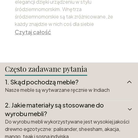
elegancji dzięki urządzeniu w stylu
śródziemnomorskim. Wnętrza
śródziemnomorskie są tak zróżnicowane, że
każdy znajdzie w nich coś dla siebie
Czytaj całość
Często zadawane pytania
1.
Skąd pochodzą meble?
Nasze meble są wytwarzane ręcznie w Indiach
2.
Jakie materiały są stosowane do
wyrobu mebli?
Do wyrobu mebli wykorzystywane jest wysokiej jakości
drewno egzotyczne: palisander, sheesham, akacja,
mango, teak i sosna indyjska