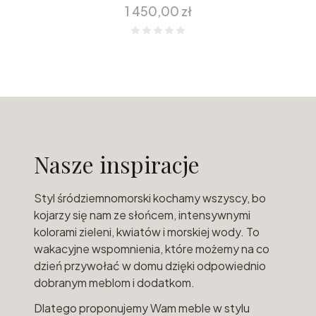
Cena
1 450,00 zł
Nasze inspiracje
Styl śródziemnomorski kochamy wszyscy, bo
kojarzy się nam ze słońcem, intensywnymi
kolorami zieleni, kwiatów i morskiej wody. To
wakacyjne wspomnienia, które możemy na co
dzień przywołać w domu dzięki odpowiednio
dobranym meblom i dodatkom.
Dlatego proponujemy Wam meble w stylu