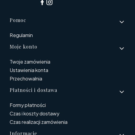
Linki w stopce
Pomoc
Regulamin
Moje konto
Twoje zamówienia
Ustawienia konta
Przechowalnia
Płatności i dostawa
Formy płatności
Czas i koszty dostawy
Czas realizacji zamówienia
Informacje