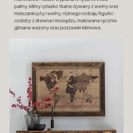
palmy, kilimy i płasko tkane dywany z wełny oraz
mieszanki juty i wełny, różnego rodzaju figurki i
ozdoby z drewna i mosiądzu, malowane ręcznie
gliniane wazony oraz poszewki kilimowe.