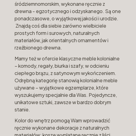
śródziemnomorskim, wykonane ręcznie z
drewna - egzotycznego i odzyskanego. Są one
ponadczasowe, o wyjątkowej jakości i urodzie.
Znajdą coś dla siebie zarówno wielbiciele
prostych form i surowych, naturalnych
materiałów, jak orientalnych ornamentów i
rzeźbionego drewna.
Mamy też w ofercie klasyczne meble kolonialne
– komody, regały, biurka i szafy, w odcieniu
ciepłego brązu, z satynowym wykończeniem.
Odrębną kategorię stanowią kolonialne meble
używane – wyjątkowe egzemplarze, które
wyszukujemy specjalnie dla Was. Pojedyncze,
unikatowe sztuki, zawsze w bardzo dobrym
stanie.
Kolor do wnętrz pomogą Wam wprowadzić
ręcznie wykonane dekoracje z naturalnych
materiałów: kosze wyplatane ręcznie z liści