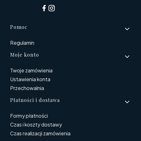
Linki w stopce
Pomoc
Regulamin
Moje konto
Twoje zamówienia
Ustawienia konta
Przechowalnia
Płatności i dostawa
Formy płatności
Czas i koszty dostawy
Czas realizacji zamówienia