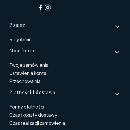
Linki w stopce
Pomoc
Regulamin
Moje konto
Twoje zamówienia
Ustawienia konta
Przechowalnia
Płatności i dostawa
Formy płatności
Czas i koszty dostawy
Czas realizacji zamówienia