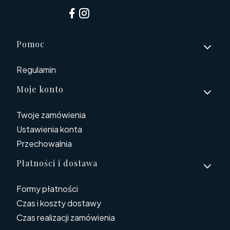
Linki w stopce
Pomoc
Regulamin
Moje konto
Twoje zamówienia
Ustawienia konta
Przechowalnia
Płatności i dostawa
Formy płatności
Czas i koszty dostawy
Czas realizacji zamówienia