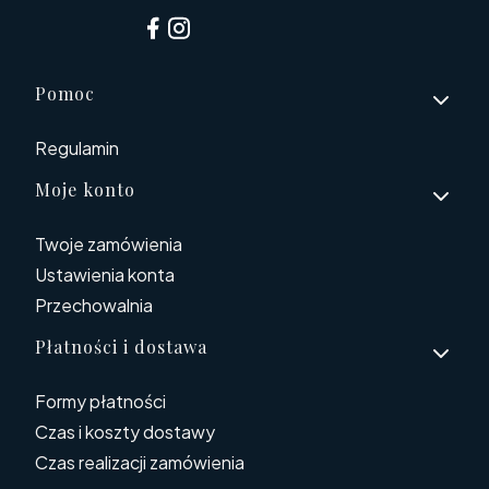
Linki w stopce
Pomoc
Regulamin
Moje konto
Twoje zamówienia
Ustawienia konta
Przechowalnia
Płatności i dostawa
Formy płatności
Czas i koszty dostawy
Czas realizacji zamówienia