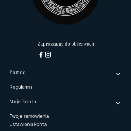
Zapraszamy do obserwacji
Linki w stopce
Pomoc
Regulamin
Moje konto
Twoje zamówienia
Ustawienia konta