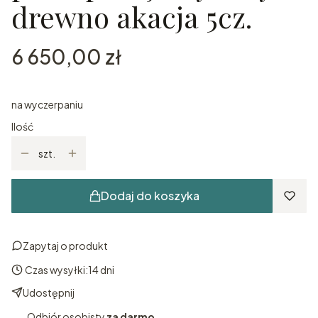
drewno akacja 5cz.
Cena
6 650,00 zł
na wyczerpaniu
Ilość
szt.
Dodaj do koszyka
Zapytaj o produkt
Czas wysyłki:
14 dni
Udostępnij
Odbiór osobisty
za darmo