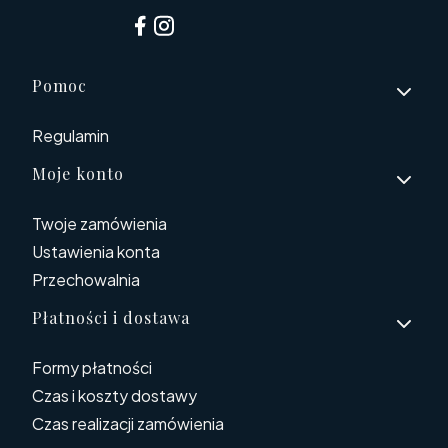
Linki w stopce
Pomoc
Regulamin
Moje konto
Twoje zamówienia
Ustawienia konta
Przechowalnia
Płatności i dostawa
Formy płatności
Czas i koszty dostawy
Czas realizacji zamówienia