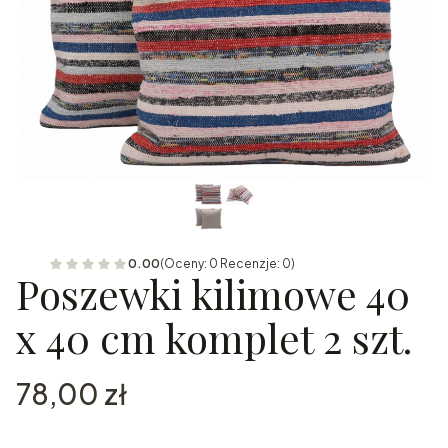
0.00
(Oceny: 0 Recenzje: 0)
Poszewki kilimowe 40
x 40 cm komplet 2 szt.
Cena
78,00 zł