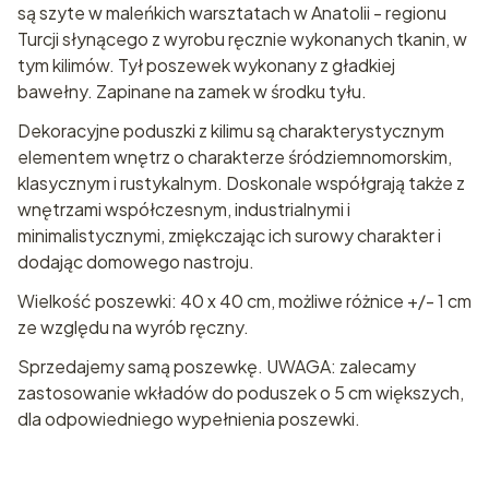
są szyte w maleńkich warsztatach w Anatolii - regionu
Turcji słynącego z wyrobu ręcznie wykonanych tkanin, w
tym kilimów. Tył poszewek wykonany z gładkiej
bawełny. Zapinane na zamek w środku tyłu.
Dekoracyjne poduszki z kilimu są charakterystycznym
elementem wnętrz o charakterze śródziemnomorskim,
klasycznym i rustykalnym. Doskonale współgrają także z
wnętrzami współczesnym, industrialnymi i
minimalistycznymi, zmiękczając ich surowy charakter i
dodając domowego nastroju.
Wielkość poszewki: 40 x 40 cm, możliwe różnice +/- 1 cm
ze względu na wyrób ręczny.
Sprzedajemy samą poszewkę. UWAGA: zalecamy
zastosowanie wkładów do poduszek o 5 cm większych,
dla odpowiedniego wypełnienia poszewki.