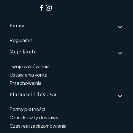
Linki w stopce
Pomoc
Regulamin
Moje konto
Twoje zamówienia
Ustawienia konta
Przechowalnia
Płatności i dostawa
Formy płatności
Czas i koszty dostawy
Czas realizacji zamówienia