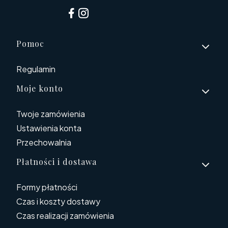
Linki w stopce
Pomoc
Regulamin
Moje konto
Twoje zamówienia
Ustawienia konta
Przechowalnia
Płatności i dostawa
Formy płatności
Czas i koszty dostawy
Czas realizacji zamówienia